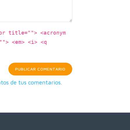
br title=""> <acronym
""> <em> <i> <q
tos de tus comentarios.