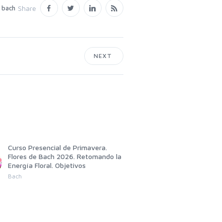
Share
 bach
NEXT
Curso Presencial de Primavera.
GRUPO DE AUTOAYUDA D
Flores de Bach 2026. Retomando la
EDWARD BACH
Energía Floral. Objetivos
Jose Salmeron Pascual
Bach