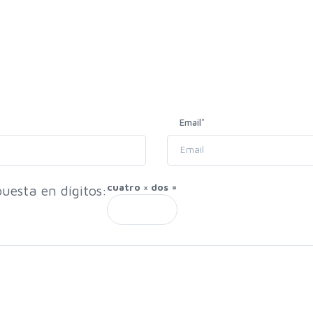
Email
*
cuatro × dos =
uesta en dígitos: