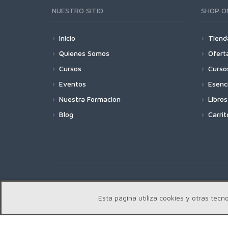
NUESTRO SITIO
SHOP O
Inicio
Tiend
Quienes Somos
Ofert
Cursos
Curso
Eventos
Esenc
Nuestra Formación
Libros
Blog
Carrit
Copyright | Centro Edward Bach © 2018
Esta página utiliza cookies y otras te