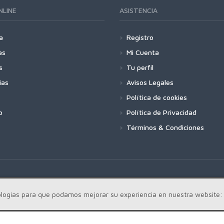
NLINE
ASISTENCIA
a
Registro
as
Mi Cuenta
s
Tu perfil
ias
Avisos Legales
Política de cookies
o
Política de Privacidad
Términos & Condiciones
cnologías para que podamos mejorar su experiencia en nuestra website