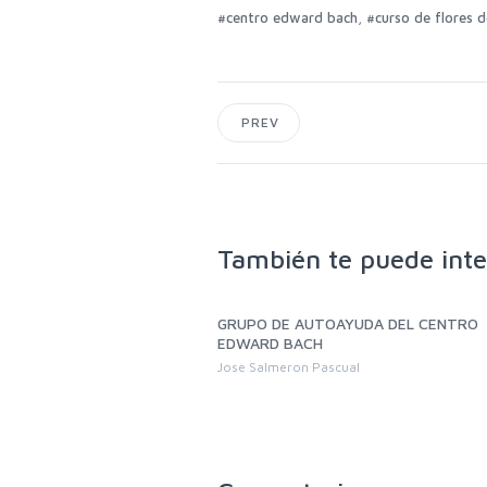
,
#centro edward bach
#curso de flores 
PREV
También te puede inte
sencial de Primavera.
GRUPO DE AUTOAYUDA DEL CENTRO
 Bach 2026. Retomando la
EDWARD BACH
oral. Objetivos
Jose Salmeron Pascual