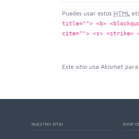
Puedes usar estos
HTML
eti
title=""> <b> <blockqu
cite=""> <s> <strike> 
Este sitio usa Akismet para
NUESTRO SITIO
SHOP O