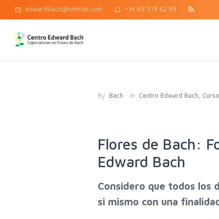
edwardbach@hotmail.com
+34 69 519 62 95
By
Bach
In
Centro Edward Bach
,
Curso
Flores de Bach: F
Edward Bach
Considero que todos los d
si mismo con una finalida