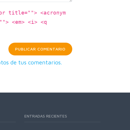
br title=""> <acronym
""> <em> <i> <q
tos de tus comentarios.
ENTRADAS RECIENTES