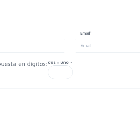
Email
*
dos × uno =
uesta en dígitos: