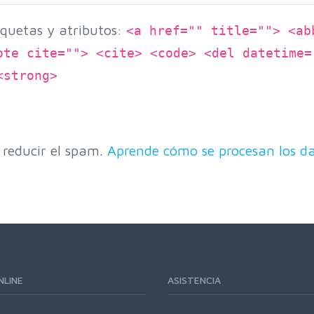
quetas y atributos:
<a href="" title=""> <ab
ote cite=""> <cite> <code> <del datetime=
<strong>
 reducir el spam.
Aprende cómo se procesan los da
NLINE
ASISTENCIA