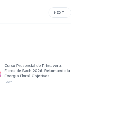
NEXT
Curso Presencial de Primavera.
GRUPO DE AUTOAYUDA D
Flores de Bach 2026. Retomando la
EDWARD BACH
Energía Floral. Objetivos
Jose Salmeron Pascual
Bach