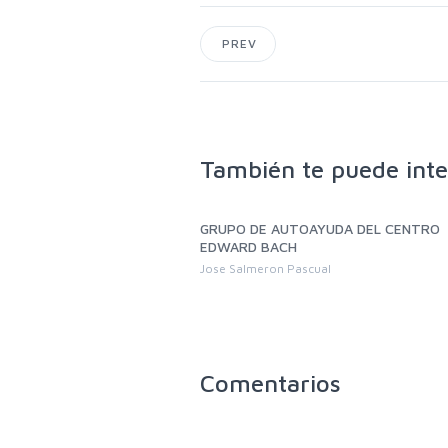
PREV
También te puede inte
sencial de Primavera.
GRUPO DE AUTOAYUDA DEL CENTRO
 Bach 2026. Retomando la
EDWARD BACH
oral. Objetivos
Jose Salmeron Pascual
Comentarios