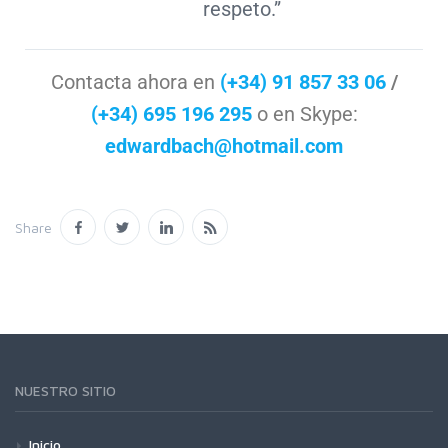
respeto.
”
Contacta ahora en
(+34) 91 857 33 06
/
(+34) 695 196 295
o en Skype:
edwardbach@hotmail.com
Share
NUESTRO SITIO
Inicio