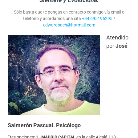
Siéntete y Evoluciona.
Sólo basta que te pongas en contacto conmigo vía email o
teléfono y acordamos una cita
+34 695196295
/
edwardbach@hotmail.com
Atendido
por
José
Salmerón Pascual. Psicólogo
Tres opciones:
1.-MADRID CAPITAL
en la calle Alcalá 118.