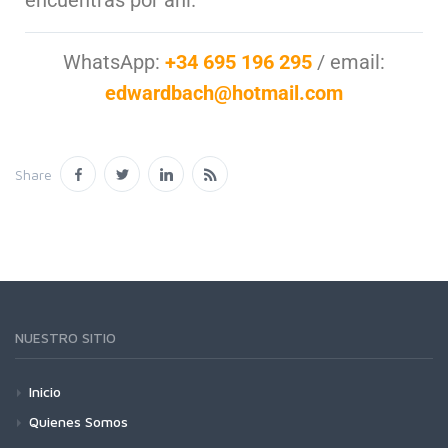
encuentras por ahí.
WhatsApp:
+34 695 196 295
/ email:
edwardbach@hotmail.com
Share
NUESTRO SITIO
Inicio
Quienes Somos