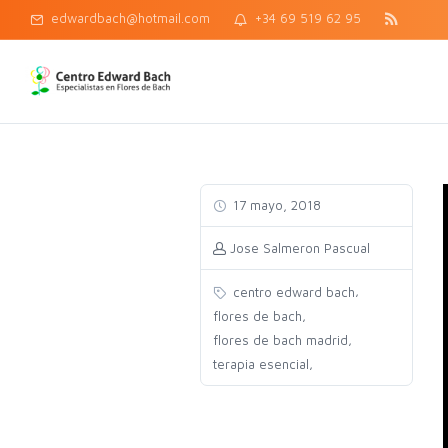
edwardbach@hotmail.com
+34 69 519 62 95
17 mayo, 2018
Jose Salmeron Pascual
,
centro edward bach
,
flores de bach
,
flores de bach madrid
,
terapia esencial