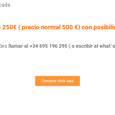
icada
 250€ ( precio normal 500 €) con posibil
edes
llamar al +34 695 196 295 ( o escribir al what´
Comprar click aquí