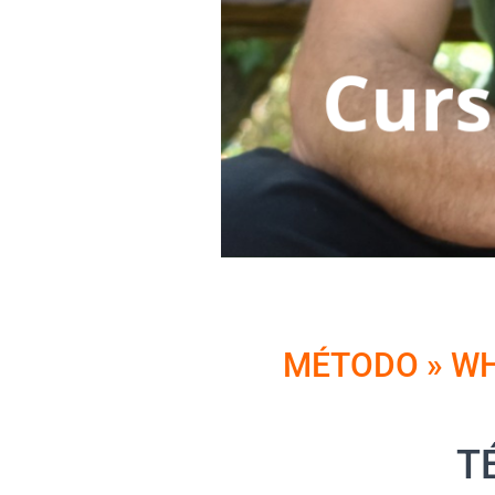
MÉTODO » WHA
T