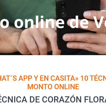
T´S APP Y EN CASITA» 10 TÉCN
MONTO ONLINE
ÉCNICA DE CORAZÓN FLOR