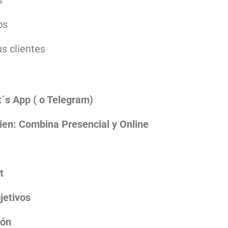
s
os
us clientes
´s App ( o Telegram)
ien: Combina Presencial y Online
t
jetivos
ión