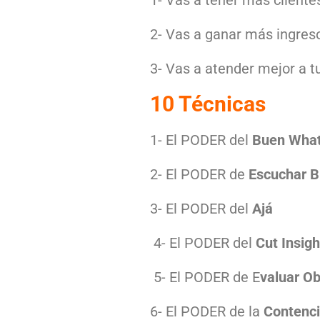
1- Vas a tener más cliente
2- Vas a ganar más ingres
3- Vas a atender mejor a t
10 Técnicas
1- El PODER del
Buen What
2- El PODER de
Escuchar B
3- El PODER del
Ajá
4- El PODER del
Cut Insigh
5- El PODER de E
valuar Ob
6- El PODER de la
Contenc