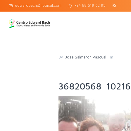
edwardbach@hotmail.com
+34 69 519 62 95
By
Jose Salmeron Pascual
In
36820568_10216