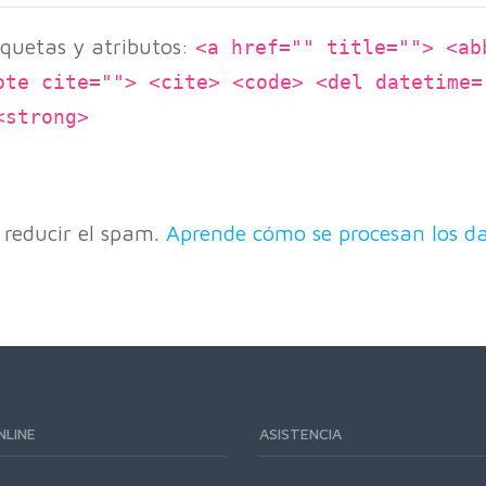
quetas y atributos:
<a href="" title=""> <ab
ote cite=""> <cite> <code> <del datetime=
<strong>
 reducir el spam.
Aprende cómo se procesan los da
NLINE
ASISTENCIA