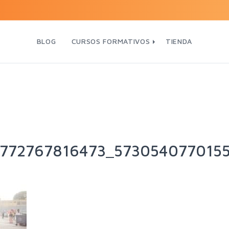
BLOG
CURSOS FORMATIVOS
TIENDA
772767816473_573054077015