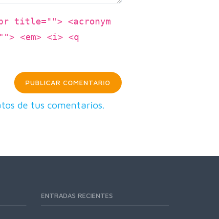
br title=""> <acronym
""> <em> <i> <q
tos de tus comentarios.
ENTRADAS RECIENTES