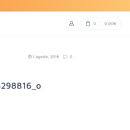
0
0,00€
1 agosto, 2018
0
5298816_o