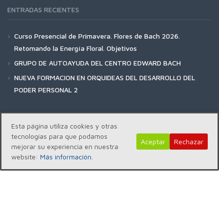
ENTRADAS RECIENTES
Curso Presencial de Primavera. Flores de Bach 2026.
Retomando la Energía Floral. Objetivos
GRUPO DE AUTOAYUDA DEL CENTRO EDWARD BACH
NUEVA FORMACION EN ORQUIDEAS DEL DESARROLLO DEL
PODER PERSONAL 2
Esta página utiliza cookies y otras
tecnologías para que podamos
Aceptar
Rechazar
Copyright | Centro Edward Bach © 2018
mejorar su experiencia en nuestra
website:
Más información.