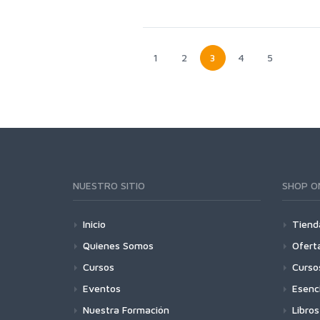
1
2
3
4
5
NUESTRO SITIO
SHOP O
Inicio
Tiend
Quienes Somos
Ofert
Cursos
Curso
Eventos
Esenc
Nuestra Formación
Libros