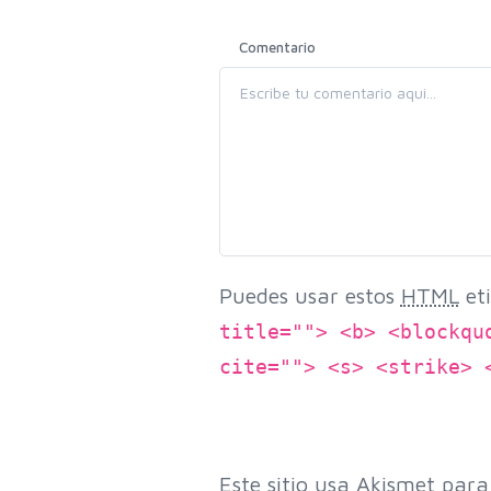
Comentario
Puedes usar estos
HTML
eti
title=""> <b> <blockqu
cite=""> <s> <strike> 
Este sitio usa Akismet para