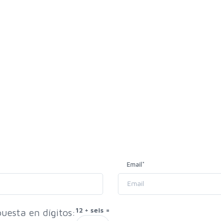
Email
*
12 + seis =
uesta en dígitos: