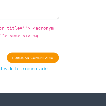
br title=""> <acronym
""> <em> <i> <q
tos de tus comentarios.