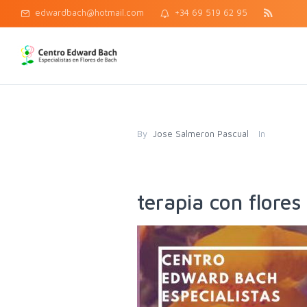
edwardbach@hotmail.com
+34 69 519 62 95
By
Jose Salmeron Pascual
In
terapia con flores