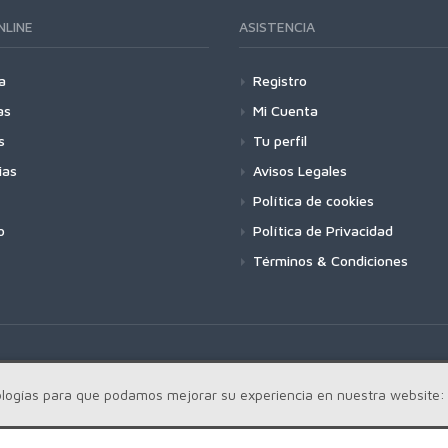
NLINE
ASISTENCIA
a
Registro
as
Mi Cuenta
s
Tu perfil
ias
Avisos Legales
Política de cookies
o
Política de Privacidad
Términos & Condiciones
cnologías para que podamos mejorar su experiencia en nuestra website