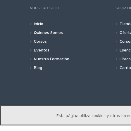
NUESTRO SITIO
SHOP O
Inicio
Tiend
Quienes Somos
Ofert
Cursos
Curso
Eventos
Esenc
Nuestra Formación
Libros
Blog
Carrit
Copyright | Centro Edward Bach © 2018
Esta página utiliza cookies y otras te