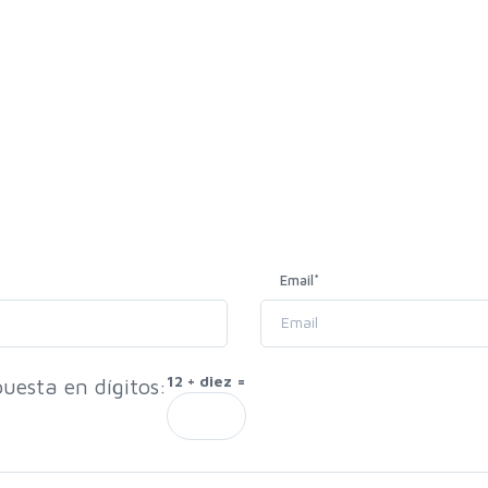
Email
*
12 + diez =
uesta en dígitos: