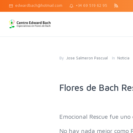
edwardbach@hotmail.com
+34 69 519 62 95
By
Jose Salmeron Pascual
In
Noticia
Flores de Bach Re
Emocional Rescue fue uno de
No hay nada mejor como Res