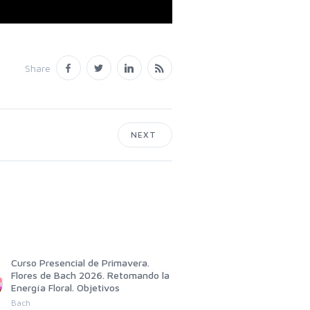
Share
NEXT
Curso Presencial de Primavera.
GRUPO DE AUTOAYUDA D
Flores de Bach 2026. Retomando la
EDWARD BACH
Energía Floral. Objetivos
Jose Salmeron Pascual
Bach