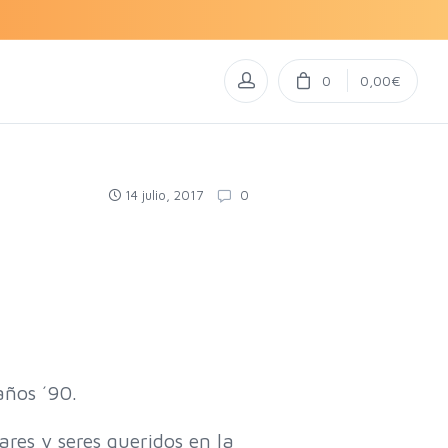
0
0,00€
14 julio, 2017
0
años ´90.
es y seres queridos en la