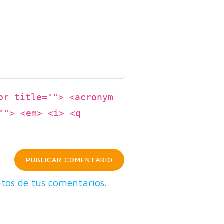
br title=""> <acronym
""> <em> <i> <q
tos de tus comentarios.