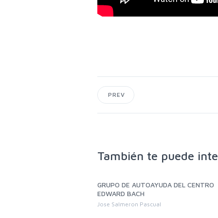
PREV
También te puede inte
sencial de Primavera.
GRUPO DE AUTOAYUDA DEL CENTRO
 Bach 2026. Retomando la
EDWARD BACH
oral. Objetivos
Jose Salmeron Pascual