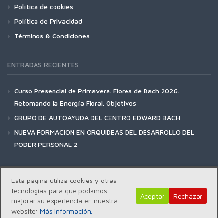
Política de cookies
Política de Privacidad
Términos & Condiciones
ENTRADAS RECIENTES
Curso Presencial de Primavera. Flores de Bach 2026.
Retomando la Energía Floral. Objetivos
GRUPO DE AUTOAYUDA DEL CENTRO EDWARD BACH
NUEVA FORMACION EN ORQUIDEAS DEL DESARROLLO DEL
PODER PERSONAL 2
Esta página utiliza cookies y otras
tecnologías para que podamos
Aceptar
Rechazar
Copyright | Centro Edward Bach © 2018
mejorar su experiencia en nuestra
website:
Más información.