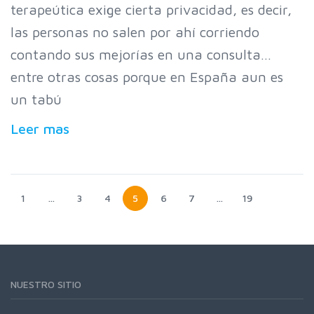
terapeútica exige cierta privacidad, es decir,
las personas no salen por ahí corriendo
contando sus mejorías en una consulta…
entre otras cosas porque en España aun es
un tabú
Leer mas
1
…
3
4
5
6
7
…
19
NUESTRO SITIO