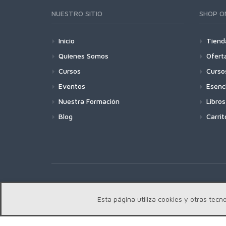
NUESTRO SITIO
SHOP O
Inicio
Tiend
Quienes Somos
Ofert
Cursos
Curso
Eventos
Esenc
Nuestra Formación
Libros
Blog
Carrit
Copyright | Centro Edward Bach © 2018
Esta página utiliza cookies y otras te