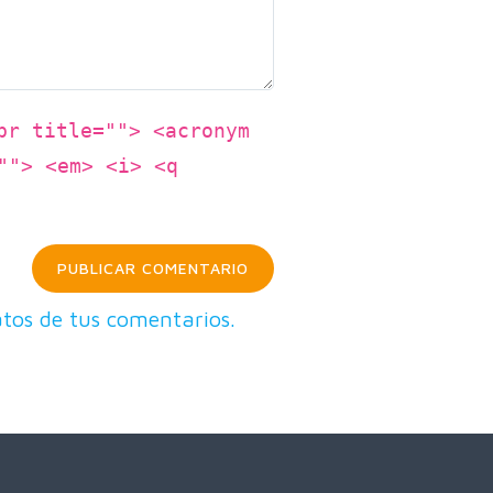
br title=""> <acronym
""> <em> <i> <q
tos de tus comentarios.