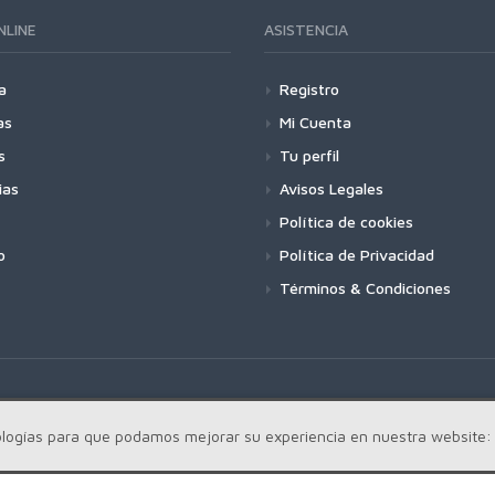
NLINE
ASISTENCIA
a
Registro
as
Mi Cuenta
s
Tu perfil
ias
Avisos Legales
Política de cookies
o
Política de Privacidad
Términos & Condiciones
cnologías para que podamos mejorar su experiencia en nuestra website