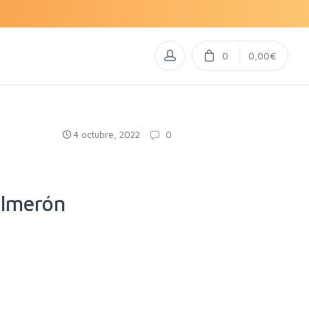
0
0,00€
4 octubre, 2022
0
almerón