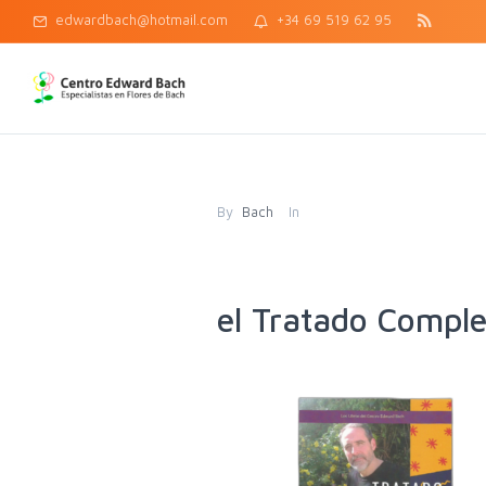
edwardbach@hotmail.com
+34 69 519 62 95
By
Bach
In
el Tratado Comple