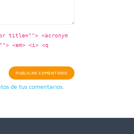
br title=""> <acronym
""> <em> <i> <q
tos de tus comentarios.