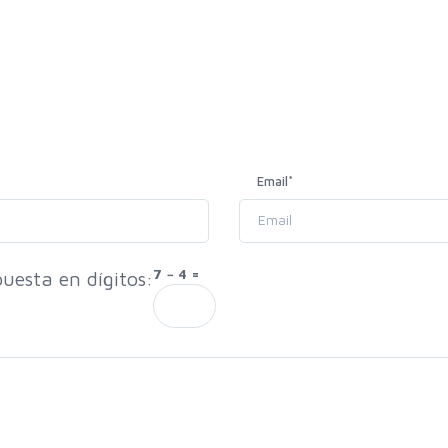
Email
*
7 − 4 =
uesta en dígitos: