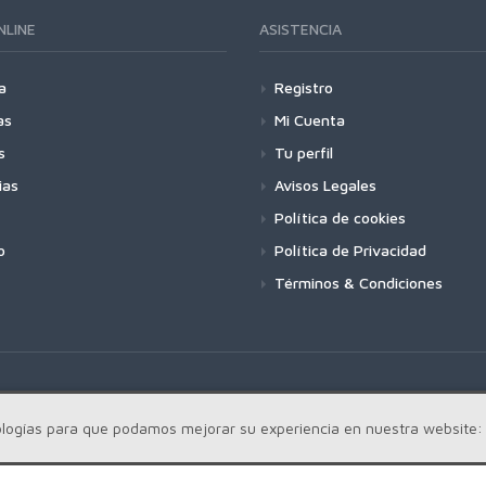
NLINE
ASISTENCIA
a
Registro
as
Mi Cuenta
s
Tu perfil
ias
Avisos Legales
Política de cookies
o
Política de Privacidad
Términos & Condiciones
cnologías para que podamos mejorar su experiencia en nuestra website