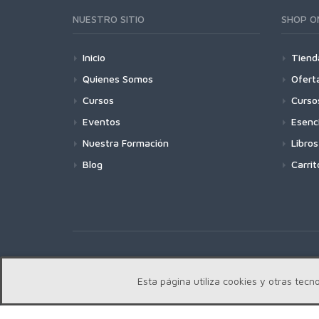
NUESTRO SITIO
SHOP O
Inicio
Tiend
Quienes Somos
Ofert
Cursos
Curso
Eventos
Esenc
Nuestra Formación
Libros
Blog
Carrit
Copyright | Centro Edward Bach © 2018
Esta página utiliza cookies y otras te