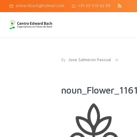
edwardbach@hotmail.com
+34 69 519 62 95
By
Jose Salmeron Pascual
In
noun_Flower_116