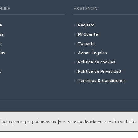
NLINE
ASISTENCIA
a
Registro
as
Mi Cuenta
s
Tu perfil
ias
Avisos Legales
Política de cookies
o
Política de Privacidad
Términos & Condiciones
cnologías para que podamos mejorar su experiencia en nuestra website