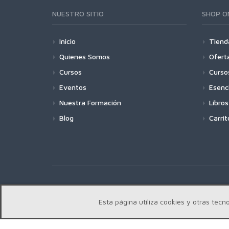
NUESTRO SITIO
SHOP O
Inicio
Tiend
Quienes Somos
Ofert
Cursos
Curso
Eventos
Esenc
Nuestra Formación
Libros
Blog
Carrit
Copyright | Centro Edward Bach © 2018
Esta página utiliza cookies y otras te