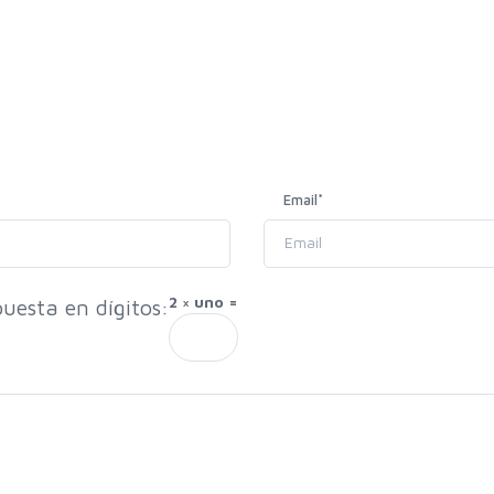
Email
*
2 × uno =
uesta en dígitos: