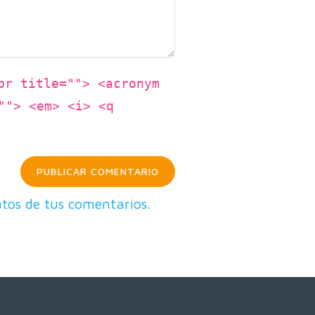
br title=""> <acronym
""> <em> <i> <q
tos de tus comentarios.