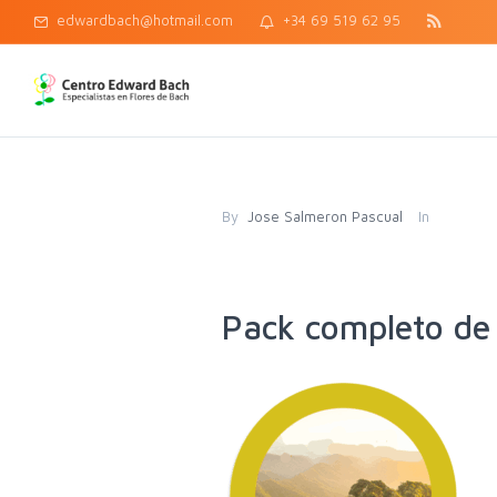
edwardbach@hotmail.com
+34 69 519 62 95
By
Jose Salmeron Pascual
In
Pack completo de 