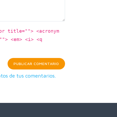
br title=""> <acronym
""> <em> <i> <q
tos de tus comentarios.