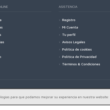
NLINE
ASISTENCIA
a
Registro
as
Mi Cuenta
s
Tu perfil
ias
Avisos Legales
Política de cookies
o
Política de Privacidad
Términos & Condiciones
cnologías para que podamos mejorar su experiencia en nuestra website