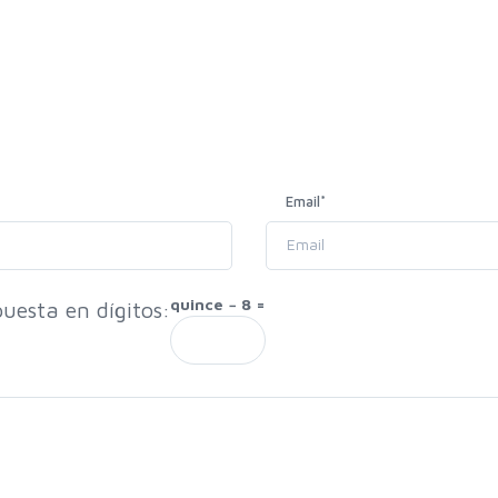
Email
*
quince − 8 =
uesta en dígitos: