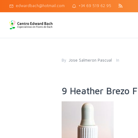
edwardbach@hotmail.com
+34 69 519 62 95
By
Jose Salmeron Pascual
In
9 Heather Brezo F