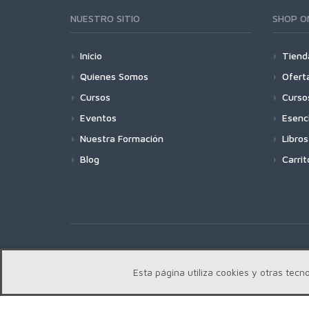
NUESTRO SITIO
SHOP O
Inicio
Tiend
Quienes Somos
Ofert
Cursos
Curso
Eventos
Esenc
Nuestra Formación
Libros
Blog
Carrit
Copyright | Centro Edward Bach © 2018
Esta página utiliza cookies y otras te