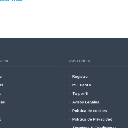
NLINE
ASISTENCIA
a
Registro
as
Mi Cuenta
s
Tu perfil
ias
Avisos Legales
Política de cookies
o
Política de Privacidad
Términos & Condiciones