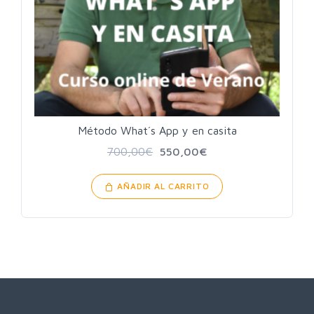
Método What´s App y en casita
700,00
€
550,00
€
AÑADIR AL CARRITO