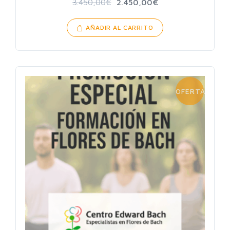
3.450,00
€
2.450,00
€
AÑADIR AL CARRITO
OFERTA!