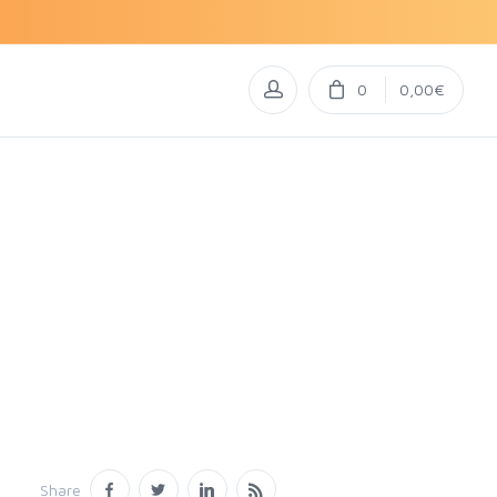
0
0,00€
Share