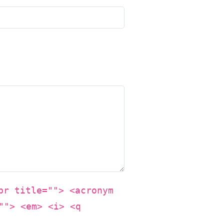
br title=""> <acronym
""> <em> <i> <q