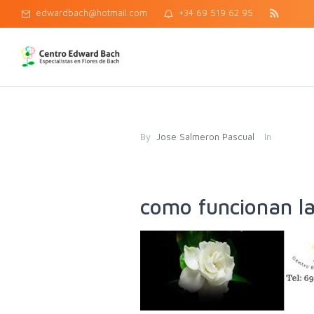
edwardbach@hotmail.com
+34 69 519 62 95
By
Jose Salmeron Pascual
In
como funcionan la