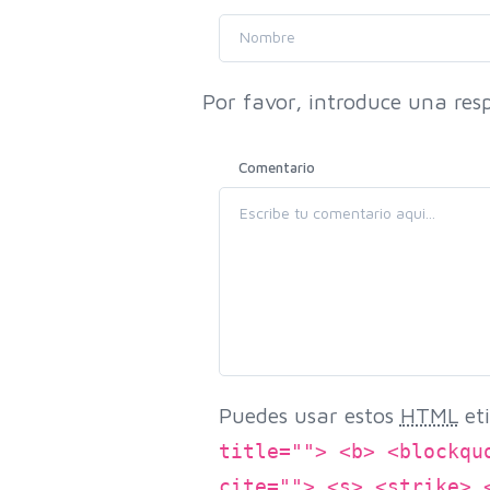
Por favor, introduce una resp
Comentario
Puedes usar estos
HTML
eti
title=""> <b> <blockqu
cite=""> <s> <strike> 