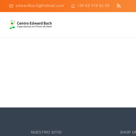
edwardbach@hotmail.com
+34 69 519 62 95
NUESTRO SITIO
SHOP O