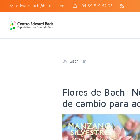
edwardbach@hotmail.com
+34 69 519 62 95
By
Bach
In
Flores de Bach: 
de cambio para ac