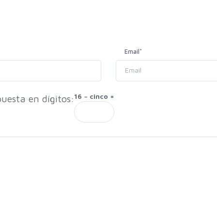
Email
*
16 − cinco =
uesta en dígitos: