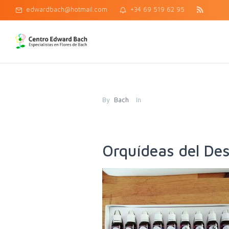
edwardbach@hotmail.com
+34 69 519 62 95
By
Bach
In
Orquídeas del Desa