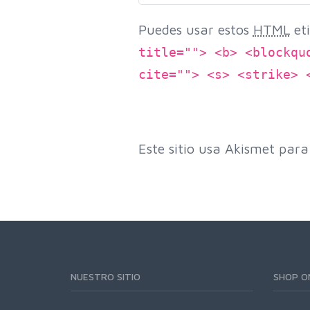
Puedes usar estos
HTML
eti
title=""> <b> <blockqu
cite=""> <s> <strike> 
Este sitio usa Akismet para
NUESTRO SITIO
SHOP O