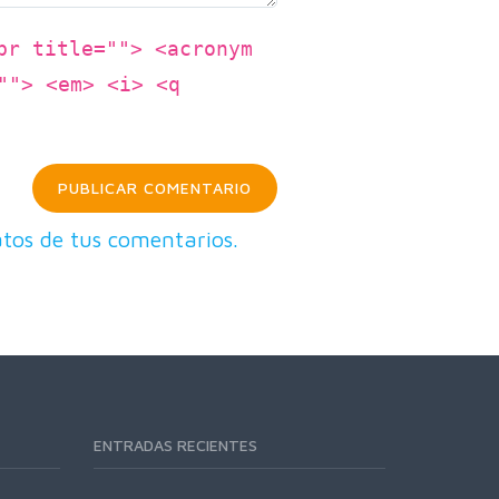
br title=""> <acronym
""> <em> <i> <q
tos de tus comentarios.
ENTRADAS RECIENTES