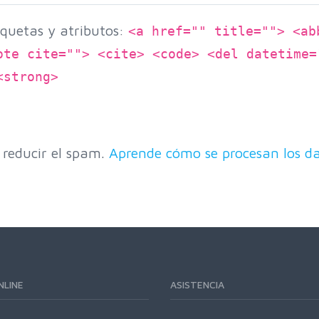
quetas y atributos:
<a href="" title=""> <ab
ote cite=""> <cite> <code> <del datetime=
<strong>
 reducir el spam.
Aprende cómo se procesan los da
NLINE
ASISTENCIA