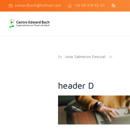
edwardbach@hotmail.com
+34 69 519 62 95
By
Jose Salmeron Pascual
In
header D