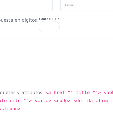
cuatro × 3 =
uesta en dígitos:
quetas y atributos:
<a href="" title=""> <ab
ote cite=""> <cite> <code> <del datetime=
<strong>