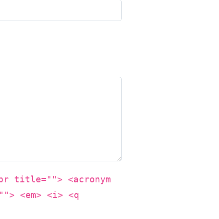
br title=""> <acronym
""> <em> <i> <q