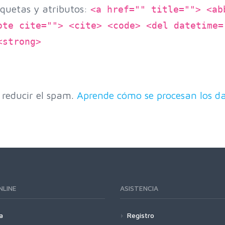
quetas y atributos:
<a href="" title=""> <ab
ote cite=""> <cite> <code> <del datetime=
<strong>
 reducir el spam.
Aprende cómo se procesan los da
NLINE
ASISTENCIA
a
Registro