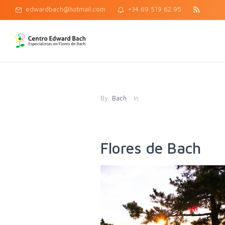
edwardbach@hotmail.com
+34 69 519 62 95
By
Bach
In
Flores de Bach