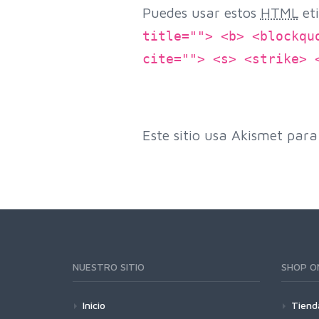
Puedes usar estos
HTML
eti
title=""> <b> <blockqu
cite=""> <s> <strike> 
Este sitio usa Akismet para
NUESTRO SITIO
SHOP O
Inicio
Tiend