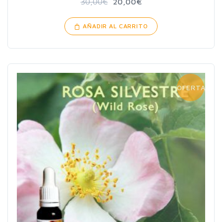
30,00
€
20,00
€
AÑADIR AL CARRITO
OFERTA!