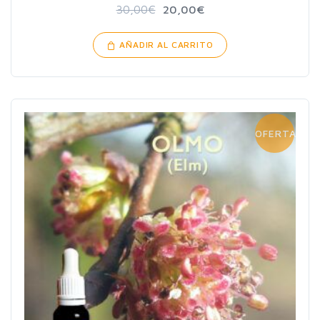
30,00
€
20,00
€
AÑADIR AL CARRITO
OFERTA!