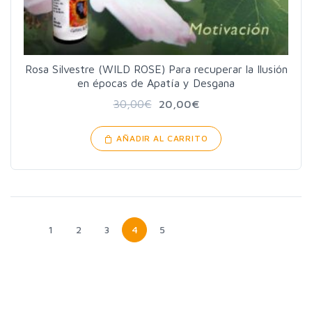
Rosa Silvestre (WILD ROSE) Para recuperar la Ilusión
en épocas de Apatía y Desgana
30,00
€
20,00
€
AÑADIR AL CARRITO
1
2
3
4
5