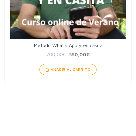
Método What´s App y en casita
700,00
€
550,00
€
AÑADIR AL CARRITO