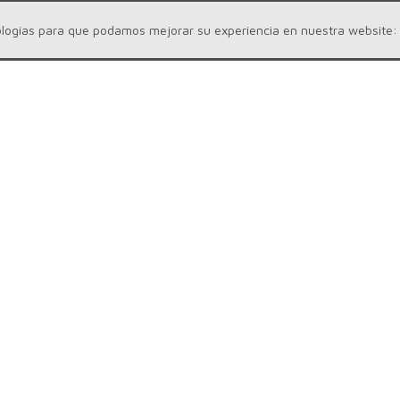
cnologías para que podamos mejorar su experiencia en nuestra website
NLINE
ASISTENCIA
a
Registro
as
Mi Cuenta
s
Tu perfil
ias
Avisos Legales
Política de cookies