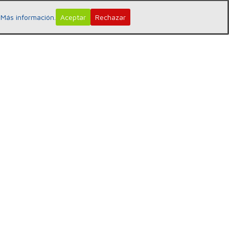
:
Más información.
Aceptar
Rechazar
ENTRADAS RECIENTES
Curso Presencial de Primavera. Flores
de Bach 2026. Retomando la Energía
Floral. Objetivos
GRUPO DE AUTOAYUDA DEL CENTRO
EDWARD BACH