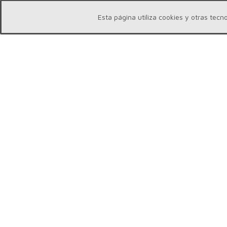
Esta página utiliza cookies y otras te
NUESTRO SITIO
SHOP O
Inicio
Tiend
Quienes Somos
Ofert
Cursos
Curso
Eventos
Esenc
Nuestra Formación
Libros