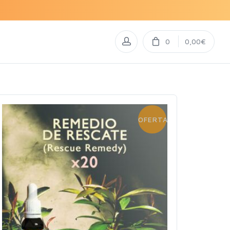
0
0,00€
OFERTA!